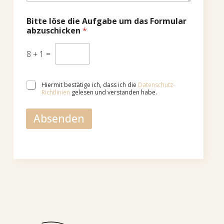
i
e
c
r
Bitte löse die Aufgabe um das Formular
h
*
abzuschicken
*
t
*
8
+
1
=
D
Hiermit bestätige ich, dass ich die
Datenschutz-
a
Richtlinien
gelesen und verstanden habe.
t
e
Absenden
n
s
c
h
u
t
z
*